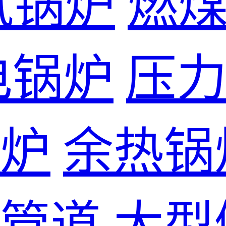
气锅炉
燃
电锅炉
压
炉
余热锅
管道
大型