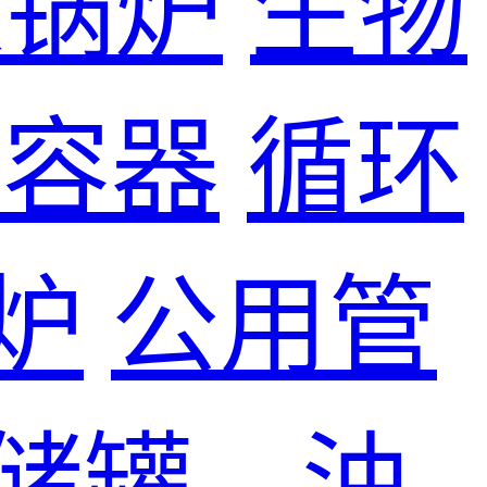
煤锅炉
生物
力容器
循环
炉
公用管
储罐、油