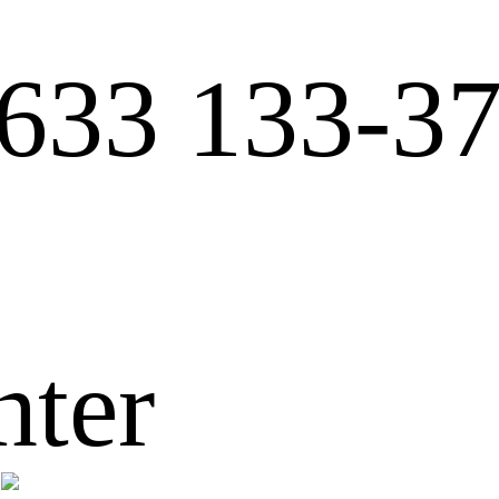
633 133-3
nter