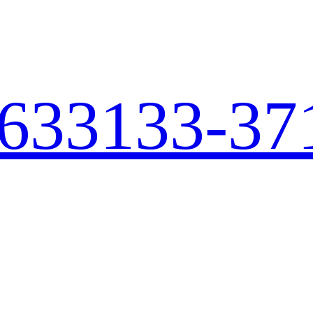
633
133-37