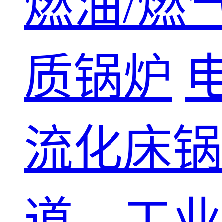
燃油/燃
质锅炉
流化床锅
道、工业